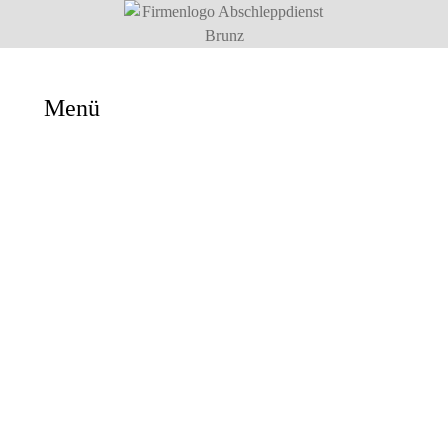
Menü
Abschleppdienst
Pannendienst
24h Notfallwerkstatt
Einsatzbilder
Auftragsanfrage