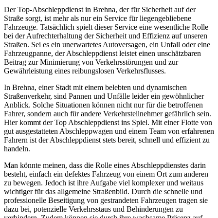
Der Top-Abschleppdienst in Brehna, der für Sicherheit auf der
Straße sorgt, ist mehr als nur ein Service für liegengebliebene
Fahrzeuge. Tatsächlich spielt dieser Service eine wesentliche Rolle
bei der Aufrechterhaltung der Sicherheit und Effizienz auf unseren
Straßen. Sei es ein unerwartetes Autoversagen, ein Unfall oder eine
Fahrzeugpanne, der Abschleppdienst leistet einen unschätzbaren
Beitrag zur Minimierung von Verkehrsstörungen und zur
Gewährleistung eines reibungslosen Verkehrsflusses.
In Brehna, einer Stadt mit einem belebten und dynamischen
Straßenverkehr, sind Pannen und Unfälle leider ein gewöhnlicher
Anblick. Solche Situationen können nicht nur für die betroffenen
Fahrer, sondern auch für andere Verkehrsteilnehmer gefährlich sein.
Hier kommt der Top Abschleppdienst ins Spiel. Mit einer Flotte von
gut ausgestatteten Abschleppwagen und einem Team von erfahrenen
Fahrern ist der Abschleppdienst stets bereit, schnell und effizient zu
handeln.
Man könnte meinen, dass die Rolle eines Abschleppdienstes darin
besteht, einfach ein defektes Fahrzeug von einem Ort zum anderen
zu bewegen. Jedoch ist ihre Aufgabe viel komplexer und weitaus
wichtiger für das allgemeine Straßenbild. Durch die schnelle und
professionelle Beseitigung von gestrandeten Fahrzeugen tragen sie
dazu bei, potenzielle Verkehrsstaus und Behinderungen zu
verhindern. Zudem können sie durch ihre wachsame Präsenz auf