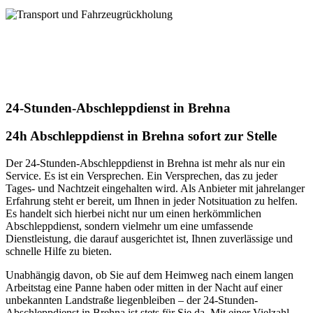
uns!
Transport und Fahrzeugrückholung
Unser Service für Transport + Fahrzeugrückholung! Mit uns wird
jeder Ihrer Transportwünsche zur absoluten Zufriedenheit erfüllt.
Vertrauen Sie auf unsere jahrelange Expertise. Kontaktieren Sie uns
heute für Ihren individuellen Transportbedarf
24-Stunden-Abschleppdienst in Brehna
24h Abschleppdienst in Brehna sofort zur Stelle
Der 24-Stunden-Abschleppdienst in Brehna ist mehr als nur ein
Service. Es ist ein Versprechen. Ein Versprechen, das zu jeder
Tages- und Nachtzeit eingehalten wird. Als Anbieter mit jahrelanger
Erfahrung steht er bereit, um Ihnen in jeder Notsituation zu helfen.
Es handelt sich hierbei nicht nur um einen herkömmlichen
Abschleppdienst, sondern vielmehr um eine umfassende
Dienstleistung, die darauf ausgerichtet ist, Ihnen zuverlässige und
schnelle Hilfe zu bieten.
Unabhängig davon, ob Sie auf dem Heimweg nach einem langen
Arbeitstag eine Panne haben oder mitten in der Nacht auf einer
unbekannten Landstraße liegenbleiben – der 24-Stunden-
Abschleppdienst in Brehna ist stets für Sie da. Mit einer Vielzahl