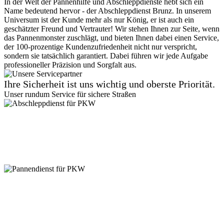
In der Welt der Pannenhilfe und Abschleppdienste hebt sich ein
Name bedeutend hervor - der Abschleppdienst Brunz. In unserem
Universum ist der Kunde mehr als nur König, er ist auch ein
geschätzter Freund und Vertrauter! Wir stehen Ihnen zur Seite, wenn
das Pannenmonster zuschlägt, und bieten Ihnen dabei einen Service,
der 100-prozentige Kundenzufriedenheit nicht nur verspricht,
sondern sie tatsächlich garantiert. Dabei führen wir jede Aufgabe
professioneller Präzision und Sorgfalt aus.
Ihre Sicherheit ist uns wichtig und oberste Priorität.
Unser rundum Service für sichere Straßen
Abschleppdienst für PKW
Suchen Sie einen zuverlässigen Abschleppdienst? Vom
Kleinkraftrad, über PKW bis zu 7,5 Tonner - wir sind für jede
Gewichtsklasse ausgestattet. Kein Zugang ist uns zu eng! Auch in
Parkhäusern stehen wir bereit. Vertrauen Sie auf unseren
professionellen Service.
Pannendienst für PKW
Pannen passieren ständig, aber keine Sorge, unser PKW
Pannendienst ist für Sie da! Ob platter Reifen oder Startprobleme -
kleine Pannen beheben wir direkt vor Ort. Größere Reparaturen? In
unserer Werkstatt sind Sie in besten Händen. Verlassen Sie sich auf